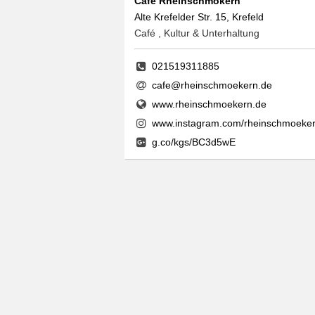
Café Rheinschmökern
Alte Krefelder Str. 15, Krefeld
Café , Kultur & Unterhaltung
021519311885
cafe@rheinschmoekern.de
www.rheinschmoekern.de
www.instagram.com/rheinschmoeker
g.co/kgs/BC3d5wE