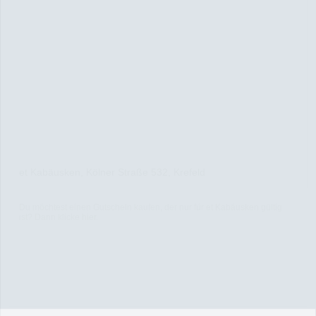
et Kabäusken, Kölner Straße 532, Krefeld
Du möchtest einen Gutschein kaufen, der nur für et Kabäusken gültig
ist? Dann klicke
hier
.