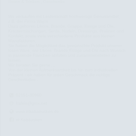
Essen & Trinken , Geschenke
Wir verkaufen mit Leidenschaft hochwertige Genussmittel,
z.B. der Firma Wajos
Dazu gehören Liköre, Brände, Grappa, Essige und Öle,
Kräutermischungen, Senfe, Nudeln, Dressings, Pralinen und
Konfekt, sowie viele verschiedene Produkte aus kleinen
Manufakturen.
Sie haben die Möglichkeit das gewünschte Produkt unserer
losen Ware, wie Liköre, Brände,Essige und Öle nach Wunsch
in passende Flaschen abfüllen und zusammenstellen zu
lassen.
Wir beraten Sie gerne....
Von der kleinen Aufmerksamkeit bis hin zum individuellen
Präsent - wir haben für jeden Geschmack die richtige
Geschenkidee.....
02151-30960
hafels@gmx.net
www.etkabaeusken.de
et Kabäusken